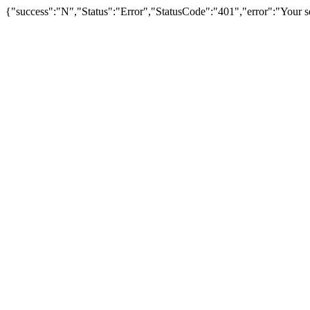
{"success":"N","Status":"Error","StatusCode":"401","error":"Your se